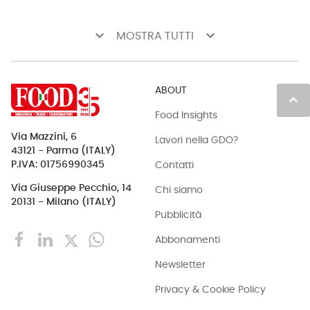
keyboard_arrow_down
keyboard_arrow_down
MOSTRA TUTTI
ABOUT
keyboard_arrow_up
Food Insights
Via Mazzini, 6
Lavori nella GDO?
43121 - Parma (ITALY)
Contatti
P.IVA: 01756990345
Via Giuseppe Pecchio, 14
Chi siamo
20131 - Milano (ITALY)
Pubblicità
Abbonamenti
Newsletter
Privacy & Cookie Policy