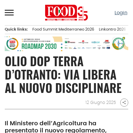
Passa
al
Login
contenuto
Quick links:
Food Summit Mediterraneo 2026
Linkontro 2026
F
Menu principale
OLIO DOP TERRA
D’OTRANTO: VIA LIBERA
AL NUOVO DISCIPLINARE
12 Giugno 2025
share
Il Ministero dell’Agricoltura ha
presentato il nuovo regolamento,