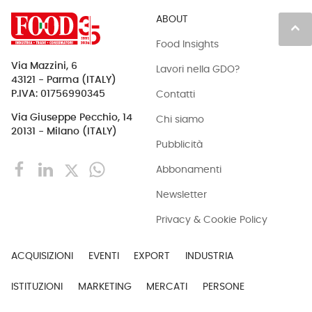
ABOUT
keyboard_arrow_up
Food Insights
Via Mazzini, 6
Lavori nella GDO?
43121 - Parma (ITALY)
Contatti
P.IVA: 01756990345
Via Giuseppe Pecchio, 14
Chi siamo
20131 - Milano (ITALY)
Pubblicità
Abbonamenti
Newsletter
Privacy & Cookie Policy
ACQUISIZIONI
EVENTI
EXPORT
INDUSTRIA
ISTITUZIONI
MARKETING
MERCATI
PERSONE