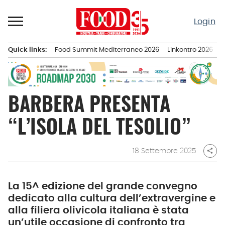
Passa
al
Login
contenuto
Quick links:
Food Summit Mediterraneo 2026
Linkontro 2026
F
Menu principale
BARBERA PRESENTA
“L’ISOLA DEL TESOLIO”
18 Settembre 2025
share
La 15^ edizione del grande convegno
dedicato alla cultura dell’extravergine e
alla filiera olivicola italiana è stata
un’utile occasione di confronto tra