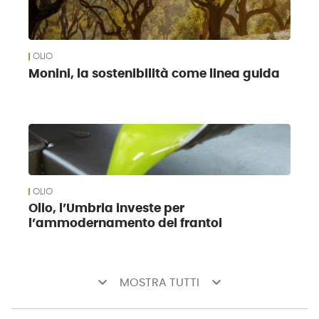
OLIO
Monini, la sostenibilità come linea guida
OLIO
Olio, l’Umbria investe per
l’ammodernamento dei frantoi
keyboard_arrow_down
keyboard_arrow_down
MOSTRA TUTTI