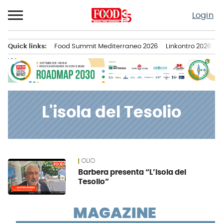
Passa
Login
al
contenuto
Quick links:
Food Summit Mediterraneo 2026
Linkontro 2026
F
Menu principale
L'isola del Tesolio
OLIO
News
Barbera presenta “L’Isola del
Tesolio”
MAGAZINE