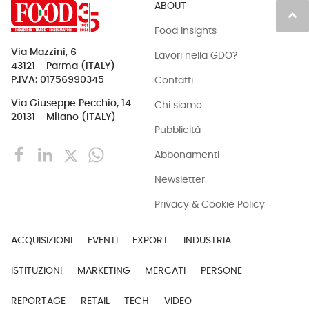
ABOUT
keyboard_arrow_up
Food Insights
Via Mazzini, 6
Lavori nella GDO?
43121 - Parma (ITALY)
Contatti
P.IVA: 01756990345
Via Giuseppe Pecchio, 14
Chi siamo
20131 - Milano (ITALY)
Pubblicità
Abbonamenti
Newsletter
Privacy & Cookie Policy
ACQUISIZIONI
EVENTI
EXPORT
INDUSTRIA
ISTITUZIONI
MARKETING
MERCATI
PERSONE
REPORTAGE
RETAIL
TECH
VIDEO