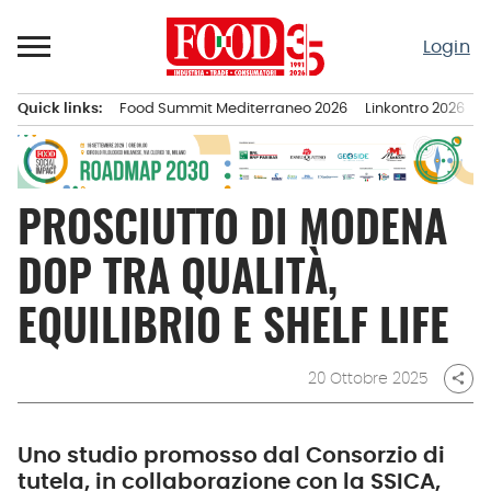
Passa
al
Login
contenuto
Quick links:
Food Summit Mediterraneo 2026
Linkontro 2026
F
Menu principale
PROSCIUTTO DI MODENA
DOP TRA QUALITÀ,
EQUILIBRIO E SHELF LIFE
20 Ottobre 2025
share
Uno studio promosso dal Consorzio di
tutela, in collaborazione con la SSICA,