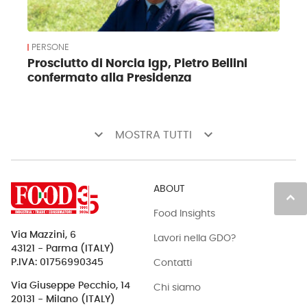
PERSONE
Prosciutto di Norcia Igp, Pietro Bellini
confermato alla Presidenza
keyboard_arrow_down
keyboard_arrow_down
MOSTRA TUTTI
ABOUT
keyboard_arrow_up
Food Insights
Via Mazzini, 6
Lavori nella GDO?
43121 - Parma (ITALY)
Contatti
P.IVA: 01756990345
Via Giuseppe Pecchio, 14
Chi siamo
20131 - Milano (ITALY)