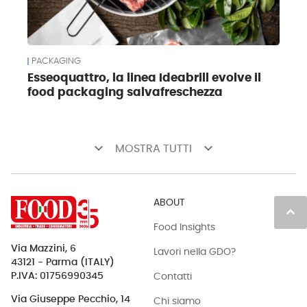
PACKAGING
Esseoquattro, la linea Ideabrill evolve il
food packaging salvafreschezza
keyboard_arrow_down
keyboard_arrow_down
MOSTRA TUTTI
ABOUT
keyboard_arrow_up
Food Insights
Via Mazzini, 6
Lavori nella GDO?
43121 - Parma (ITALY)
Contatti
P.IVA: 01756990345
Via Giuseppe Pecchio, 14
Chi siamo