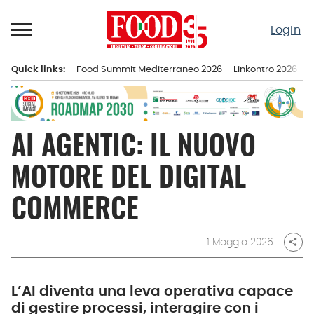
Passa
al
Login
contenuto
Quick links:
Food Summit Mediterraneo 2026
Linkontro 2026
F
Menu principale
AI AGENTIC: IL NUOVO
MOTORE DEL DIGITAL
COMMERCE
1 Maggio 2026
share
L’AI diventa una leva operativa capace
di gestire processi, interagire con i