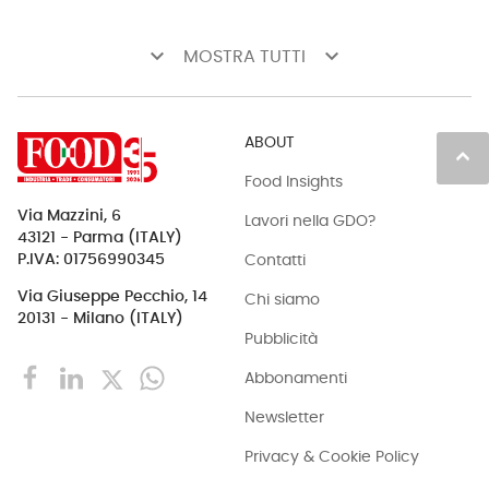
keyboard_arrow_down
keyboard_arrow_down
MOSTRA TUTTI
ABOUT
keyboard_arrow_up
Food Insights
Via Mazzini, 6
Lavori nella GDO?
43121 - Parma (ITALY)
Contatti
P.IVA: 01756990345
Via Giuseppe Pecchio, 14
Chi siamo
20131 - Milano (ITALY)
Pubblicità
Abbonamenti
Newsletter
Privacy & Cookie Policy