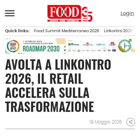
Passa
al
Login
contenuto
Quick links:
Food Summit Mediterraneo 2026
Linkontro 2026
F
Menu principale
AVOLTA A LINKONTRO
2026, IL RETAIL
ACCELERA SULLA
TRASFORMAZIONE
19 Maggio 2026
share