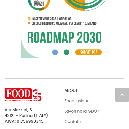
ABOUT
keyboard_arrow_up
Food Insights
Via Mazzini, 6
Lavori nella GDO?
43121 - Parma (ITALY)
Contatti
P.IVA: 01756990345