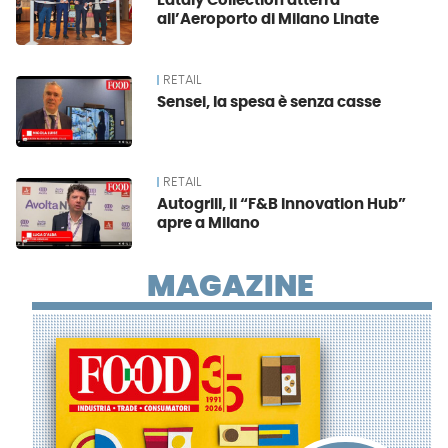
Eataly Collection atterra
all’Aeroporto di Milano Linate
RETAIL
Sensei, la spesa è senza casse
RETAIL
Autogrill, il “F&B Innovation Hub”
apre a Milano
MAGAZINE