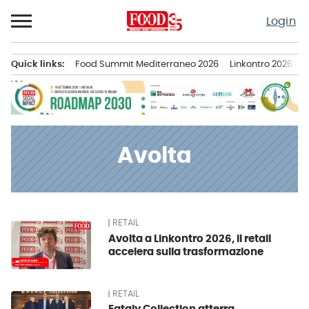
Passa
Login
al
contenuto
Quick links:
Food Summit Mediterraneo 2026
Linkontro 2026
F
Menu principale
Avolta
RETAIL
News
Avolta a Linkontro 2026, il retail
accelera sulla trasformazione
RETAIL