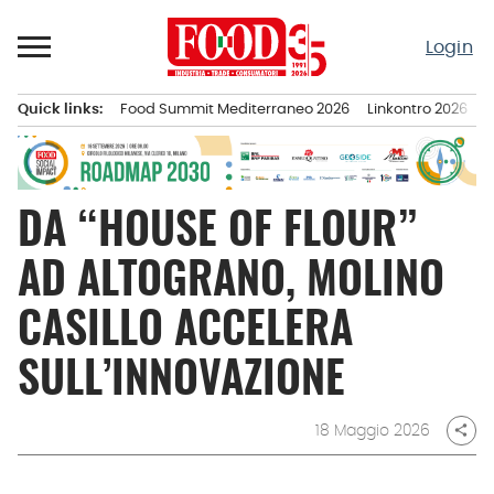
Passa
al
Login
contenuto
Quick links:
Food Summit Mediterraneo 2026
Linkontro 2026
F
Menu principale
DA “HOUSE OF FLOUR”
AD ALTOGRANO, MOLINO
CASILLO ACCELERA
SULL’INNOVAZIONE
18 Maggio 2026
share