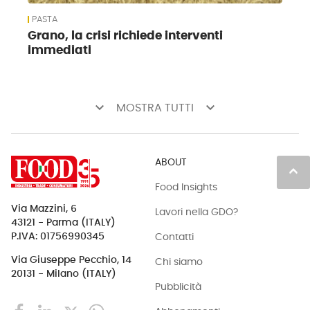
PASTA
Grano, la crisi richiede interventi
immediati
keyboard_arrow_down
keyboard_arrow_down
MOSTRA TUTTI
ABOUT
keyboard_arrow_up
Food Insights
Via Mazzini, 6
Lavori nella GDO?
43121 - Parma (ITALY)
Contatti
P.IVA: 01756990345
Via Giuseppe Pecchio, 14
Chi siamo
20131 - Milano (ITALY)
Pubblicità