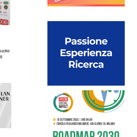
quale
it