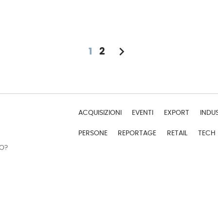
chevron_right
1
2
ACQUISIZIONI
EVENTI
EXPORT
INDU
PERSONE
REPORTAGE
RETAIL
TECH
DO?