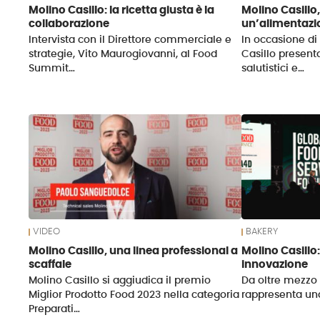
Molino Casillo: la ricetta giusta è la
Molino Casillo,
collaborazione
un’alimentazi
Intervista con il Direttore commerciale e
In occasione di
strategie, Vito Maurogiovanni, al Food
Casillo presen
Summit…
salutistici e…
VIDEO
BAKERY
Molino Casillo, una linea professional a
Molino Casillo:
scaffale
innovazione
Molino Casillo si aggiudica il premio
Da oltre mezzo 
Miglior Prodotto Food 2023 nella categoria
rappresenta una
Preparati…