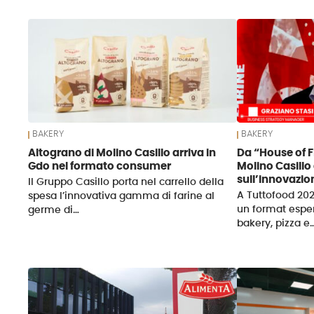
News
BAKERY
BAKERY
Altograno di Molino Casillo arriva in
Da “House of F
Gdo nel formato consumer
Molino Casillo
sull’innovazio
Il Gruppo Casillo porta nel carrello della
A Tuttofood 202
spesa l’innovativa gamma di farine al
un format esper
germe di…
bakery, pizza e