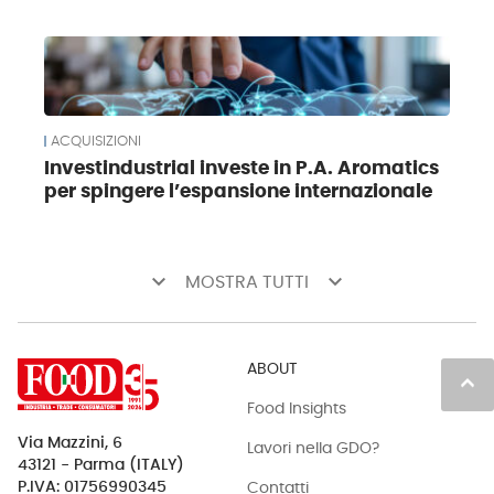
ACQUISIZIONI
Investindustrial investe in P.A. Aromatics
per spingere l’espansione internazionale
keyboard_arrow_down
keyboard_arrow_down
MOSTRA TUTTI
ABOUT
keyboard_arrow_up
Food Insights
Via Mazzini, 6
Lavori nella GDO?
43121 - Parma (ITALY)
Contatti
P.IVA: 01756990345