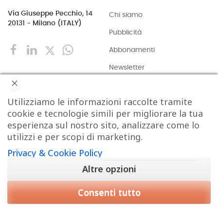
Via Giuseppe Pecchio, 14
Chi siamo
20131 - Milano (ITALY)
Pubblicità
Abbonamenti
Newsletter
Privacy & Cookie Policy
Utilizziamo le informazioni raccolte tramite
ACQUISIZIONI
EVENTI
EXPORT
INDUSTRIA
cookie e tecnologie simili per migliorare la tua
esperienza sul nostro sito, analizzare come lo
ISTITUZIONI
MARKETING
MERCATI
PERSONE
utilizzi e per scopi di marketing.
Privacy & Cookie Policy
REPORTAGE
RETAIL
TECH
VIDEO
Altre opzioni
Consenti tutto
Copyright © 2015-2026 FOOD S.r.l. - Tutti i diritti di
CHIUDI
riproduzione sono riservati