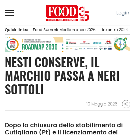
Passa
al
Login
contenuto
Quick links:
Food Summit Mediterraneo 2026
Linkontro 2026
F
Menu principale
NESTI CONSERVE, IL
MARCHIO PASSA A NERI
SOTTOLI
10 Maggio 2026
share
Dopo la chiusura dello stabilimento di
Cutigliano (Pt) e il licenziamento dei