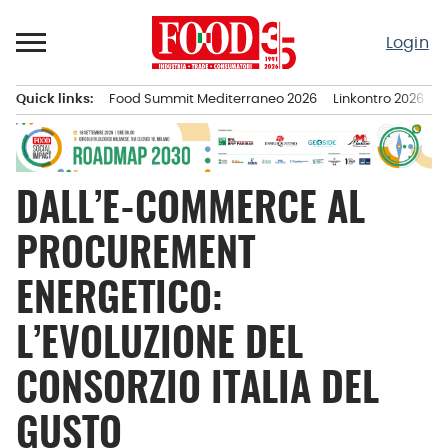
Passa
al
Login
contenuto
Quick links:
Food Summit Mediterraneo 2026
Linkontro 2026
F
Menu principale
DALL’E-COMMERCE AL
PROCUREMENT
ENERGETICO:
L’EVOLUZIONE DEL
CONSORZIO ITALIA DEL
GUSTO