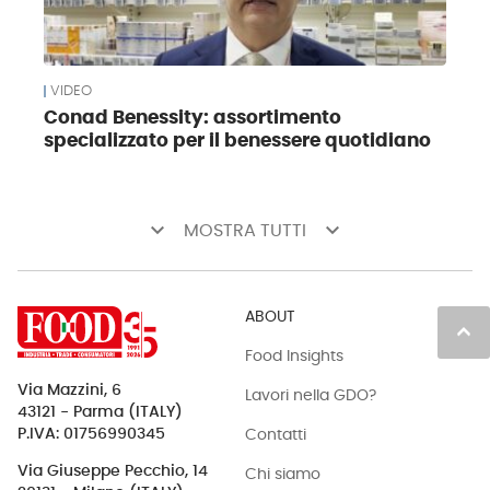
VIDEO
Conad Benessity: assortimento
specializzato per il benessere quotidiano
keyboard_arrow_down
keyboard_arrow_down
MOSTRA TUTTI
ABOUT
keyboard_arrow_up
Food Insights
Via Mazzini, 6
Lavori nella GDO?
43121 - Parma (ITALY)
Contatti
P.IVA: 01756990345
Via Giuseppe Pecchio, 14
Chi siamo