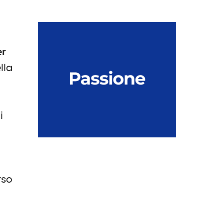
er
lla
i
rso