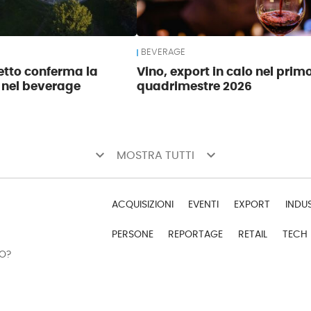
BEVERAGE
tto conferma la
Vino, export in calo nel prim
 nel beverage
quadrimestre 2026
keyboard_arrow_down
keyboard_arrow_down
MOSTRA TUTTI
ACQUISIZIONI
EVENTI
EXPORT
INDU
PERSONE
REPORTAGE
RETAIL
TECH
DO?