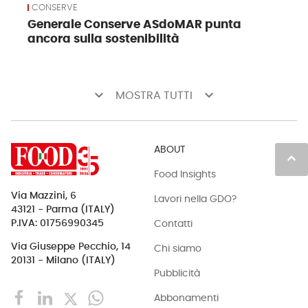
CONSERVE
Generale Conserve ASdoMAR punta
ancora sulla sostenibilità
keyboard_arrow_down
keyboard_arrow_down
MOSTRA TUTTI
ABOUT
keyboard_arrow_up
Food Insights
Via Mazzini, 6
Lavori nella GDO?
43121 - Parma (ITALY)
Contatti
P.IVA: 01756990345
Via Giuseppe Pecchio, 14
Chi siamo
20131 - Milano (ITALY)
Pubblicità
Abbonamenti