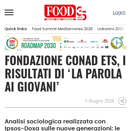
Passa
al
Login
contenuto
Quick links:
Food Summit Mediterraneo 2026
Linkontro 2026
F
Menu principale
FONDAZIONE CONAD ETS, I
RISULTATI DI ‘LA PAROLA
AI GIOVANI’
11 Giugno 2026
share
Analisi sociologica realizzata con
Ipsos-Doxa sulle nuove generazioni: le