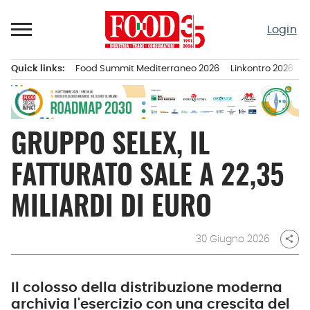
Passa
al
Login
contenuto
Quick links:
Food Summit Mediterraneo 2026
Linkontro 2026
F
Menu principale
GRUPPO SELEX, IL
FATTURATO SALE A 22,35
MILIARDI DI EURO
30 Giugno 2026
share
Il colosso della distribuzione moderna
archivia l'esercizio con una crescita del