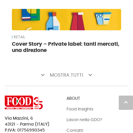
RETAIL
Cover Story – Private label: tanti mercati,
una direzione
keyboard_arrow_down
keyboard_arrow_down
MOSTRA TUTTI
ABOUT
keyboard_arrow_up
Food Insights
Via Mazzini, 6
Lavori nella GDO?
43121 - Parma (ITALY)
Contatti
P.IVA: 01756990345