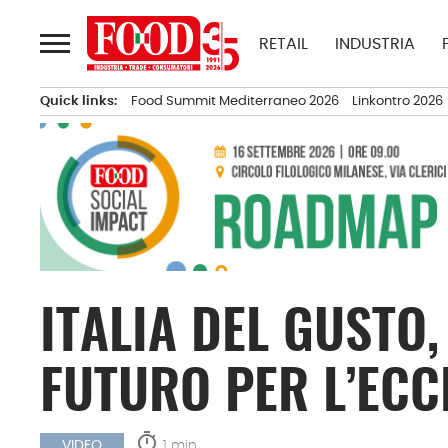
Passa
al
RETAIL
INDUSTRIA
contenuto
Quick links:
Food Summit Mediterraneo 2026
Linkontro 2026
ITALIA DEL GUSTO
FUTURO PER L’ECC
timer
1 min.
VIDEO