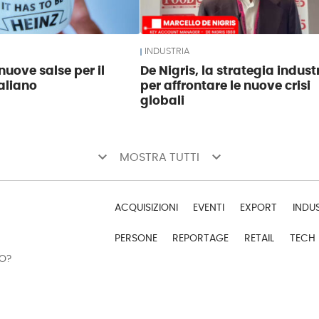
INDUSTRIA
nuove salse per il
De Nigris, la strategia indust
aliano
per affrontare le nuove crisi
globali
keyboard_arrow_down
keyboard_arrow_down
MOSTRA TUTTI
ACQUISIZIONI
EVENTI
EXPORT
INDU
PERSONE
REPORTAGE
RETAIL
TECH
DO?