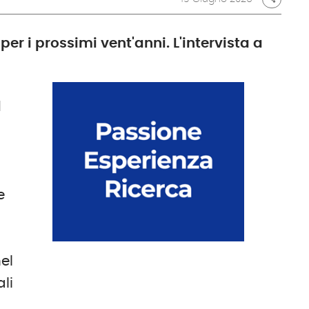
 per i prossimi vent'anni. L'intervista a
l
e
nel
li