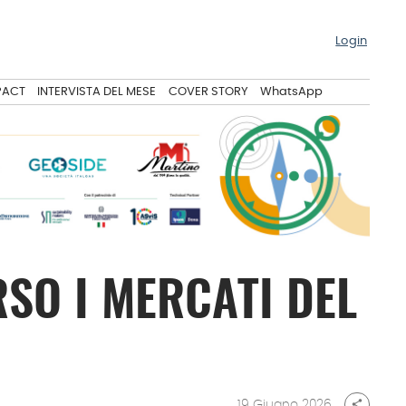
Login
PACT
INTERVISTA DEL MESE
COVER STORY
WhatsApp
RSO I MERCATI DEL
19 Giugno 2026
share