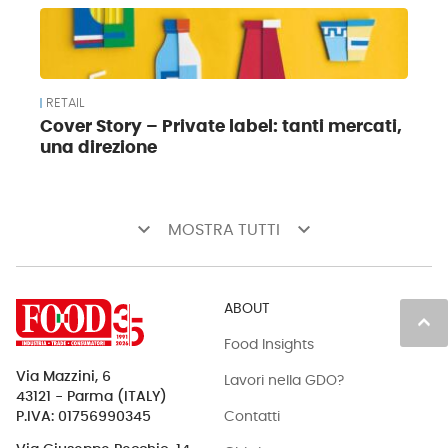
RETAIL
Cover Story – Private label: tanti mercati,
una direzione
keyboard_arrow_down
keyboard_arrow_down
MOSTRA TUTTI
ABOUT
keyboard_arrow_up
Food Insights
Via Mazzini, 6
Lavori nella GDO?
43121 - Parma (ITALY)
Contatti
P.IVA: 01756990345