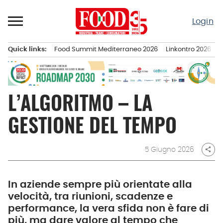
Passa
al
Login
contenuto
Quick links:
Food Summit Mediterraneo 2026
Linkontro 2026
F
Menu principale
L’ALGORITMO – LA
GESTIONE DEL TEMPO
5 Giugno 2026
share
In aziende sempre più orientate alla
velocità, tra riunioni, scadenze e
performance, la vera sfida non è fare di
più, ma dare valore al tempo che