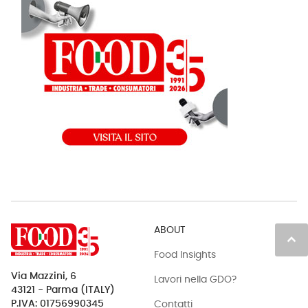
ABOUT
keyboard_arrow_up
Food Insights
Via Mazzini, 6
Lavori nella GDO?
43121 - Parma (ITALY)
Contatti
P.IVA: 01756990345