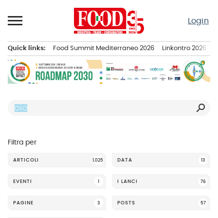
Passa
al
Login
contenuto
Quick links:
Food Summit Mediterraneo 2026
Linkontro 2026
F
Menu principale
search
Filtra per
ARTICOLI
DATA
1,025
13
EVENTI
I LANCI
1
76
PAGINE
POSTS
3
57