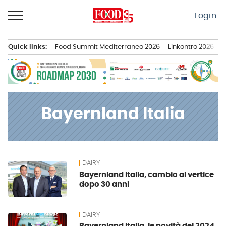
Passa
Login
al
contenuto
Quick links:
Food Summit Mediterraneo 2026
Linkontro 2026
F
Menu principale
Bayernland Italia
DAIRY
News
Bayernland Italia, cambio al vertice
dopo 30 anni
DAIRY