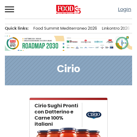
Passa
Login
al
contenuto
Quick links:
Food Summit Mediterraneo 2026
Linkontro 2026
F
Menu principale
Cirio
News
Cirio Sughi Pronti
con Datterino e
Carne 100%
italiani