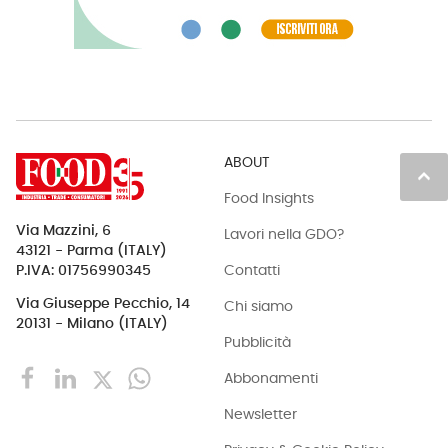
ABOUT
keyboard_arrow_up
Food Insights
Via Mazzini, 6
Lavori nella GDO?
43121 - Parma (ITALY)
Contatti
P.IVA: 01756990345
Via Giuseppe Pecchio, 14
Chi siamo
20131 - Milano (ITALY)
Pubblicità
Abbonamenti
Newsletter