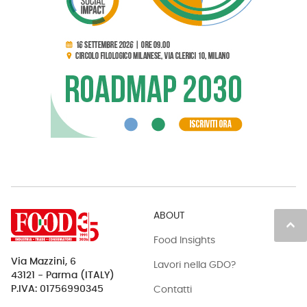
ABOUT
keyboard_arrow_up
Food Insights
Via Mazzini, 6
Lavori nella GDO?
43121 - Parma (ITALY)
Contatti
P.IVA: 01756990345