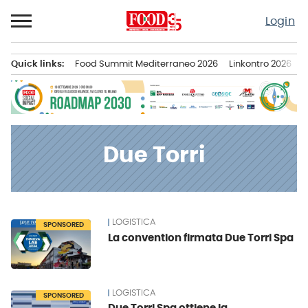
Passa
Login
al
contenuto
Quick links:
Food Summit Mediterraneo 2026
Linkontro 2026
F
Menu principale
Due Torri
LOGISTICA
News
SPONSORED
La convention firmata Due Torri Spa
LOGISTICA
SPONSORED