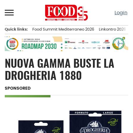
Passa
al
Login
contenuto
Quick links:
Food Summit Mediterraneo 2026
Linkontro 2026
F
Menu principale
NUOVA GAMMA BUSTE LA
DROGHERIA 1880
SPONSORED