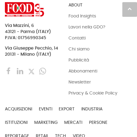
ABOUT
keyboard_arrow_up
Food Insights
Via Mazzini, 6
Lavori nella GDO?
43121 - Parma (ITALY)
Contatti
P.IVA: 01756990345
Via Giuseppe Pecchio, 14
Chi siamo
20131 - Milano (ITALY)
Pubblicità
Abbonamenti
Newsletter
Privacy & Cookie Policy
ACQUISIZIONI
EVENTI
EXPORT
INDUSTRIA
ISTITUZIONI
MARKETING
MERCATI
PERSONE
REPORTAGE
RETAIL
TECH
VIDEO