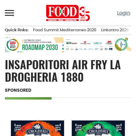
Passa
al
Login
contenuto
Quick links:
Food Summit Mediterraneo 2026
Linkontro 2026
F
Menu principale
INSAPORITORI AIR FRY LA
DROGHERIA 1880
SPONSORED