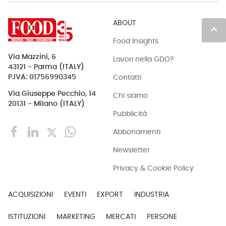
ABOUT
keyboard_arrow_up
Food Insights
Via Mazzini, 6
Lavori nella GDO?
43121 - Parma (ITALY)
Contatti
P.IVA: 01756990345
Via Giuseppe Pecchio, 14
Chi siamo
20131 - Milano (ITALY)
Pubblicità
Abbonamenti
Newsletter
Privacy & Cookie Policy
ACQUISIZIONI
EVENTI
EXPORT
INDUSTRIA
ISTITUZIONI
MARKETING
MERCATI
PERSONE