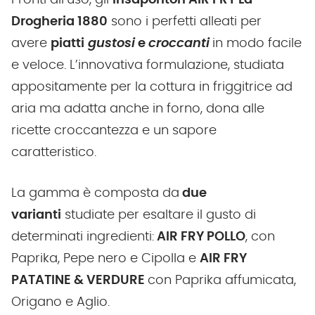
Pronti all’uso, gli
insaporitori AIR FRY La
Drogheria 1880
sono i perfetti alleati per
avere
piatti
gustosi
e
croccanti
in modo facile
e veloce. L’innovativa formulazione, studiata
appositamente per la cottura in friggitrice ad
aria ma adatta anche in forno, dona alle
ricette croccantezza e un sapore
caratteristico.
La gamma è composta da
due
varianti
studiate per esaltare il gusto di
determinati ingredienti:
AIR FRY POLLO
, con
Paprika, Pepe nero e Cipolla e
AIR FRY
PATATINE & VERDURE
con Paprika affumicata,
Origano e Aglio.