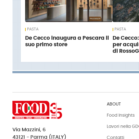
PASTA
PASTA
De Cecco inaugura a Pescara il
De Cecco:
suo primo store
per acquis
di Rosso
ABOUT
Food Insights
Lavori nella G
Via Mazzini, 6
43121 - Parma (ITALY)
Contatti