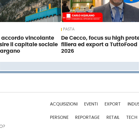
PASTA
 accordo vincolante
De Cecco, focus su high prote
ire il capitale sociale
filiera ed export a TuttoFood
Gargano
2026
ACQUISIZIONI
EVENTI
EXPORT
INDU
PERSONE
REPORTAGE
RETAIL
TECH
DO?