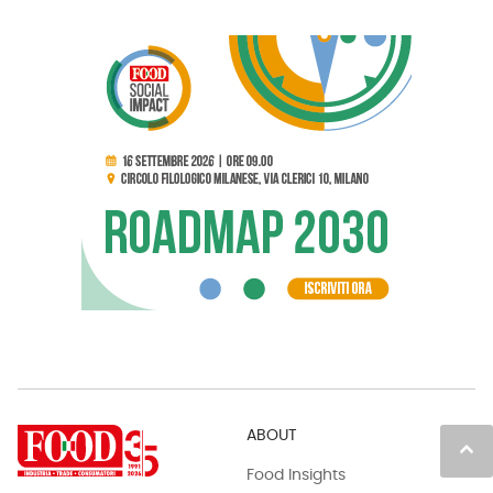
ABOUT
keyboard_arrow_up
Food Insights