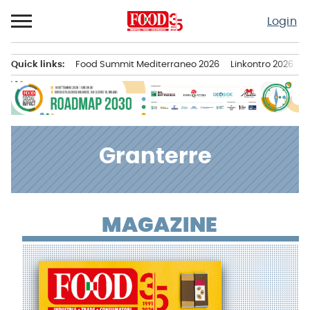
Passa
Login
al
contenuto
Quick links:
Food Summit Mediterraneo 2026
Linkontro 2026
F
Menu principale
Granterre
MAGAZINE
News