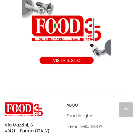
ABOUT
keyboard_arrow_up
Food Insights
Via Mazzini, 6
Lavori nella GDO?
43121 - Parma (ITALY)