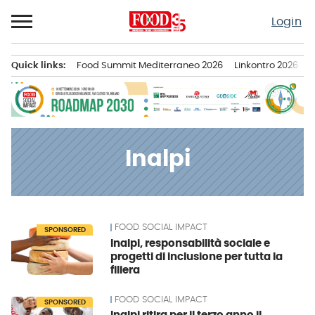
Passa
Login
al
contenuto
Quick links:
Food Summit Mediterraneo 2026
Linkontro 2026
F
Menu principale
Inalpi
FOOD SOCIAL IMPACT
News
SPONSORED
Inalpi, responsabilità sociale e
progetti di inclusione per tutta la
filiera
FOOD SOCIAL IMPACT
SPONSORED