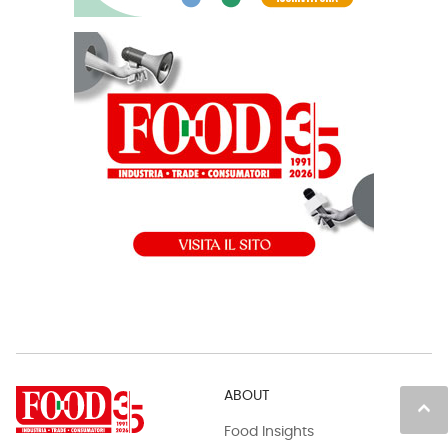
ABOUT
keyboard_arrow_up
Food Insights