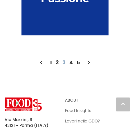
chevron_left
chevron_right
1
2
3
4
5
ABOUT
keyboard_arrow_up
Food Insights
Via Mazzini, 6
Lavori nella GDO?
43121 - Parma (ITALY)