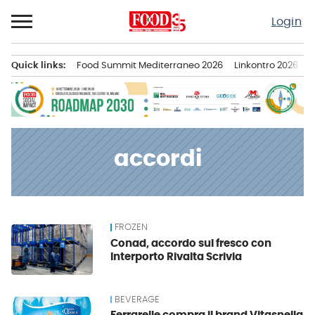
Passa
Login
al
contenuto
Quick links:
Food Summit Mediterraneo 2026
Linkontro 2026
F
Menu principale
accordi
FROZEN
News
Conad, accordo sul fresco con
Interporto Rivalta Scrivia
BEVERAGE