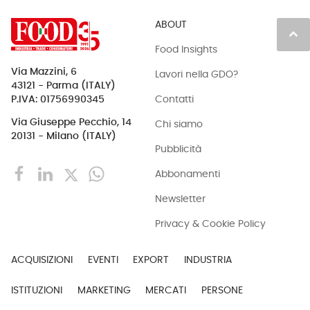
ABOUT
keyboard_arrow_up
Food Insights
Via Mazzini, 6
Lavori nella GDO?
43121 - Parma (ITALY)
Contatti
P.IVA: 01756990345
Via Giuseppe Pecchio, 14
Chi siamo
20131 - Milano (ITALY)
Pubblicità
Abbonamenti
Newsletter
Privacy & Cookie Policy
ACQUISIZIONI
EVENTI
EXPORT
INDUSTRIA
ISTITUZIONI
MARKETING
MERCATI
PERSONE