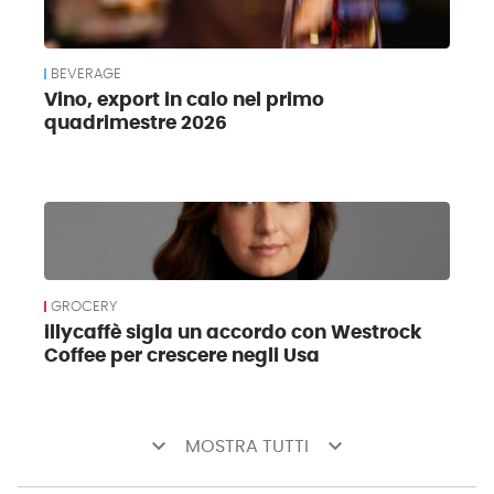
BEVERAGE
Vino, export in calo nel primo
quadrimestre 2026
GROCERY
illycaffè sigla un accordo con Westrock
Coffee per crescere negli Usa
keyboard_arrow_down
keyboard_arrow_down
MOSTRA TUTTI