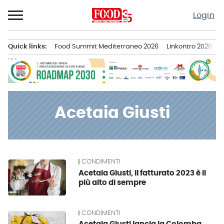
Passa
Login
al
contenuto
Quick links:
Food Summit Mediterraneo 2026
Linkontro 2026
F
Menu principale
Acetaia Giusti
CONDIMENTI
News
Acetaia Giusti, il fatturato 2023 è il
più alto di sempre
CONDIMENTI