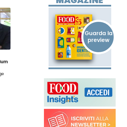
MAGAZINE
mium
ge