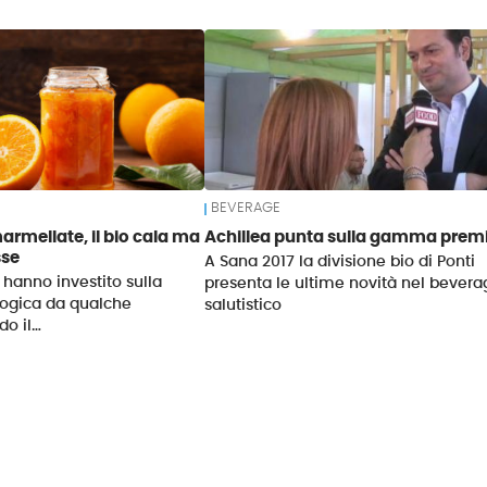
BEVERAGE
armellate, il bio cala ma
Achillea punta sulla gamma pre
sse
A Sana 2017 la divisione bio di Ponti
hanno investito sulla
presenta le ultime novità nel bevera
logica da qualche
salutistico
do il…