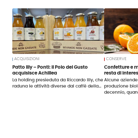
News
ACQUISIZIONI
CONSERVE
Patto Illy – Ponti: il Polo del Gusto
Confetture e m
acquisisce Achillea
resta di intere
La holding presieduta da Riccardo Illy, che
Alcune aziende 
raduna le attività diverse dal caffè della…
produzione bio
decennio, quan