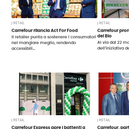
RETAIL
RETAIL
Carrefour rilancia Act For Food
Carrefour pron
del Bio
Il retailer punta a sostenere i consumatori
Al via dal 22 m
nel mangiare meglio, rendendo
dell’iniziativa d
accessibili…
RETAIL
RETAIL
Carrefour Express apre i battenti a
Carrefour, part