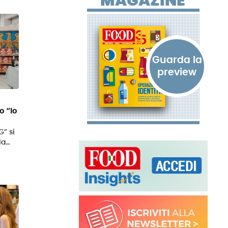
MAGAZINE
o “Io
G” si
la…