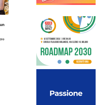
 un
are