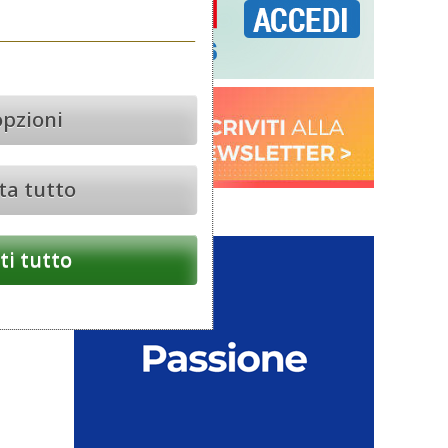
opzioni
ta tutto
i tutto