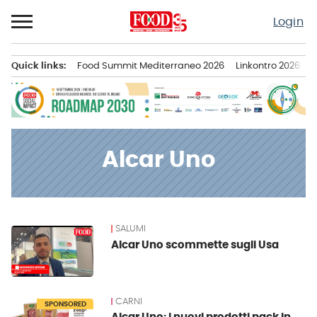
Passa
Login
al
contenuto
Quick links:
Food Summit Mediterraneo 2026
Linkontro 2026
F
Menu principale
Alcar Uno
SALUMI
News
Alcar Uno scommette sugli Usa
CARNI
SPONSORED