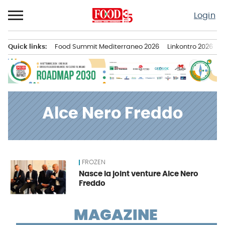
Passa
Login
al
contenuto
Quick links:
Food Summit Mediterraneo 2026
Linkontro 2026
F
Menu principale
Alce Nero Freddo
FROZEN
News
Nasce la joint venture Alce Nero
Freddo
MAGAZINE