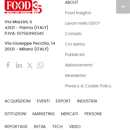
ABOUT
keyboard_arrow_up
Food Insights
Via Mazzini, 6
Lavori nella GDO?
43121 - Parma (ITALY)
Contatti
P.IVA: 01756990345
Via Giuseppe Pecchio, 14
Chi siamo
20131 - Milano (ITALY)
Pubblicità
Abbonamenti
Newsletter
Privacy & Cookie Policy
ACQUISIZIONI
EVENTI
EXPORT
INDUSTRIA
ISTITUZIONI
MARKETING
MERCATI
PERSONE
REPORTAGE
RETAIL
TECH
VIDEO