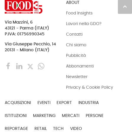
ABOUT
keyboard_arrow_up
Food Insights
Via Mazzini, 6
Lavori nella GDO?
43121 - Parma (ITALY)
Contatti
P.IVA: 01756990345
Via Giuseppe Pecchio, 14
Chi siamo
20131 - Milano (ITALY)
Pubblicità
Abbonamenti
Newsletter
Privacy & Cookie Policy
ACQUISIZIONI
EVENTI
EXPORT
INDUSTRIA
ISTITUZIONI
MARKETING
MERCATI
PERSONE
REPORTAGE
RETAIL
TECH
VIDEO