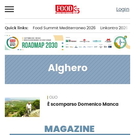
Passa
Login
al
contenuto
Quick links:
Food Summit Mediterraneo 2026
Linkontro 2026
F
Menu principale
Alghero
OLIO
News
È scomparso Domenico Manca
MAGAZINE