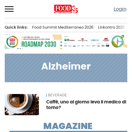
Passa
Login
al
contenuto
Quick links:
Food Summit Mediterraneo 2026
Linkontro 2026
F
Menu principale
Alzheimer
BEVERAGE
News
Caffè, uno al giorno leva il medico di
torno?
MAGAZINE