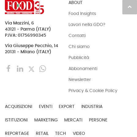
ABOUT
keyboard_arrow_up
Food Insights
Via Mazzini, 6
Lavori nella GDO?
43121 - Parma (ITALY)
Contatti
P.IVA: 01756990345
Via Giuseppe Pecchio, 14
Chi siamo
20131 - Milano (ITALY)
Pubblicità
Abbonamenti
Newsletter
Privacy & Cookie Policy
ACQUISIZIONI
EVENTI
EXPORT
INDUSTRIA
ISTITUZIONI
MARKETING
MERCATI
PERSONE
REPORTAGE
RETAIL
TECH
VIDEO