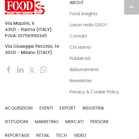
ABOUT
keyboard_arrow_up
Food Insights
Via Mazzini, 6
Lavori nella GDO?
43121 - Parma (ITALY)
Contatti
P.IVA: 01756990345
Via Giuseppe Pecchio, 14
Chi siamo
20131 - Milano (ITALY)
Pubblicità
Abbonamenti
Newsletter
Privacy & Cookie Policy
ACQUISIZIONI
EVENTI
EXPORT
INDUSTRIA
ISTITUZIONI
MARKETING
MERCATI
PERSONE
REPORTAGE
RETAIL
TECH
VIDEO