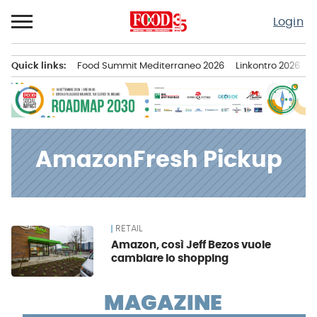
Passa
Login
al
contenuto
Quick links:
Food Summit Mediterraneo 2026
Linkontro 2026
F
Menu principale
AmazonFresh Pickup
RETAIL
News
Amazon, così Jeff Bezos vuole
cambiare lo shopping
MAGAZINE