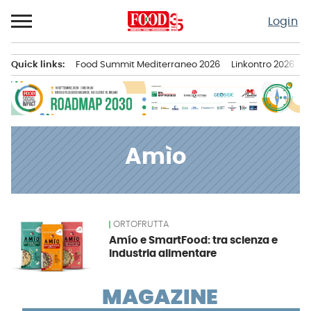
Passa
Login
al
contenuto
Quick links:
Food Summit Mediterraneo 2026
Linkontro 2026
F
Menu principale
Amìo
ORTOFRUTTA
News
Amío e SmartFood: tra scienza e
industria alimentare
MAGAZINE