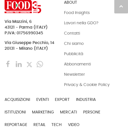
ABOUT
keyboard_arrow_up
Food Insights
Via Mazzini, 6
Lavori nella GDO?
43121 - Parma (ITALY)
Contatti
P.IVA: 01756990345
Via Giuseppe Pecchio, 14
Chi siamo
20131 - Milano (ITALY)
Pubblicità
Abbonamenti
Newsletter
Privacy & Cookie Policy
ACQUISIZIONI
EVENTI
EXPORT
INDUSTRIA
ISTITUZIONI
MARKETING
MERCATI
PERSONE
REPORTAGE
RETAIL
TECH
VIDEO