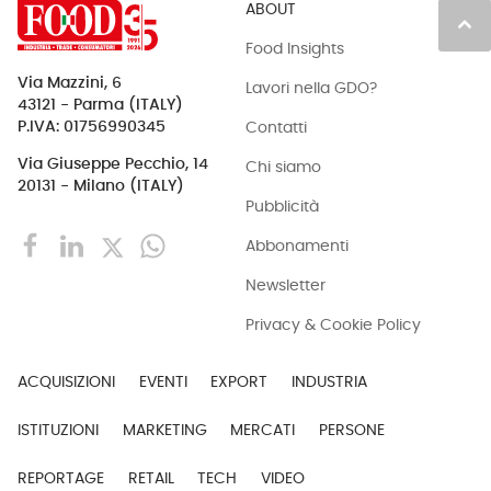
ABOUT
keyboard_arrow_up
Food Insights
Via Mazzini, 6
Lavori nella GDO?
43121 - Parma (ITALY)
Contatti
P.IVA: 01756990345
Via Giuseppe Pecchio, 14
Chi siamo
20131 - Milano (ITALY)
Pubblicità
Abbonamenti
Newsletter
Privacy & Cookie Policy
ACQUISIZIONI
EVENTI
EXPORT
INDUSTRIA
ISTITUZIONI
MARKETING
MERCATI
PERSONE
REPORTAGE
RETAIL
TECH
VIDEO