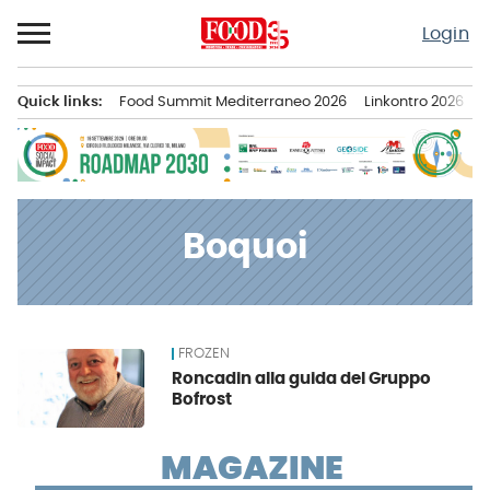
Passa
Login
al
contenuto
Quick links:
Food Summit Mediterraneo 2026
Linkontro 2026
F
Menu principale
Boquoi
FROZEN
News
Roncadin alla guida del Gruppo
Bofrost
MAGAZINE