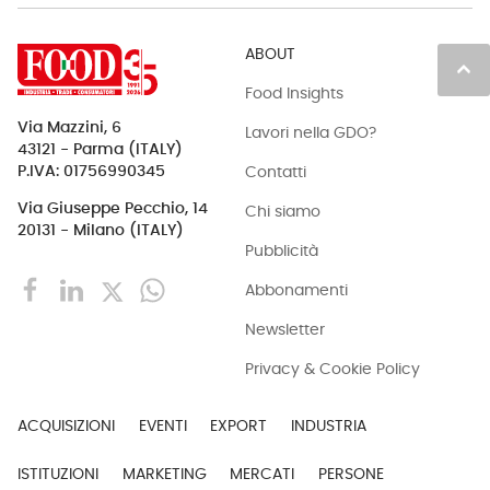
ABOUT
keyboard_arrow_up
Food Insights
Via Mazzini, 6
Lavori nella GDO?
43121 - Parma (ITALY)
Contatti
P.IVA: 01756990345
Via Giuseppe Pecchio, 14
Chi siamo
20131 - Milano (ITALY)
Pubblicità
Abbonamenti
Newsletter
Privacy & Cookie Policy
ACQUISIZIONI
EVENTI
EXPORT
INDUSTRIA
ISTITUZIONI
MARKETING
MERCATI
PERSONE