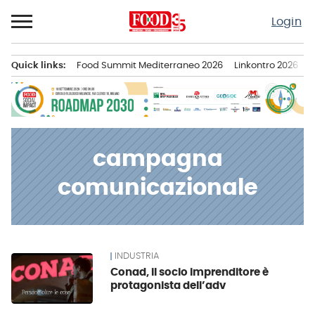
Passa
Login
al
contenuto
Quick links:
Food Summit Mediterraneo 2026
Linkontro 2026
F
Menu principale
campagna
comunicazionale
INDUSTRIA
News
Conad, il socio imprenditore è
protagonista dell’adv