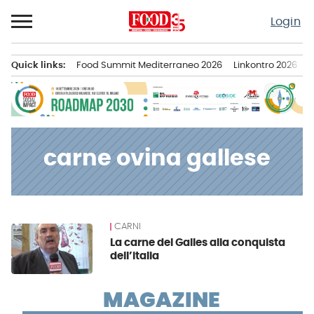
Passa
Login
al
contenuto
Quick links:
Food Summit Mediterraneo 2026
Linkontro 2026
F
Menu principale
carne ovina gallese
CARNI
News
La carne del Galles alla conquista
dell’italia
MAGAZINE