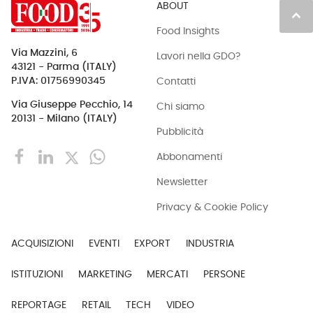
ABOUT
keyboard_arrow_up
Food Insights
Via Mazzini, 6
Lavori nella GDO?
43121 - Parma (ITALY)
Contatti
P.IVA: 01756990345
Via Giuseppe Pecchio, 14
Chi siamo
20131 - Milano (ITALY)
Pubblicità
Abbonamenti
Newsletter
Privacy & Cookie Policy
ACQUISIZIONI
EVENTI
EXPORT
INDUSTRIA
ISTITUZIONI
MARKETING
MERCATI
PERSONE
REPORTAGE
RETAIL
TECH
VIDEO