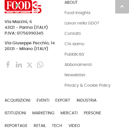
ABOUT
keyboard_arrow_up
Food Insights
Via Mazzini, 6
Lavori nella GDO?
43121 - Parma (ITALY)
Contatti
P.IVA: 01756990345
Via Giuseppe Pecchio, 14
Chi siamo
20131 - Milano (ITALY)
Pubblicità
Abbonamenti
Newsletter
Privacy & Cookie Policy
ACQUISIZIONI
EVENTI
EXPORT
INDUSTRIA
ISTITUZIONI
MARKETING
MERCATI
PERSONE
REPORTAGE
RETAIL
TECH
VIDEO