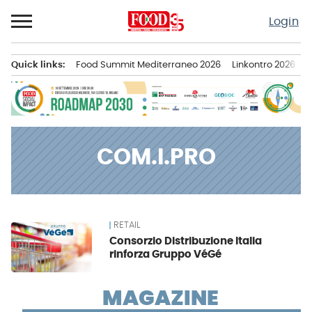
Passa
Login
al
contenuto
Quick links:
Food Summit Mediterraneo 2026
Linkontro 2026
F
Menu principale
COM.I.PRO
RETAIL
News
Consorzio Distribuzione Italia
rinforza Gruppo VéGé
MAGAZINE