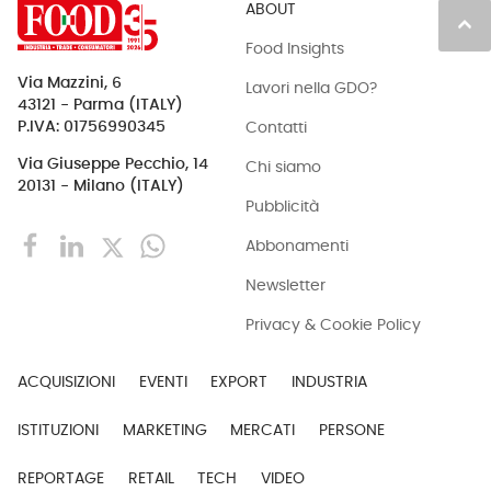
ABOUT
keyboard_arrow_up
Food Insights
Via Mazzini, 6
Lavori nella GDO?
43121 - Parma (ITALY)
Contatti
P.IVA: 01756990345
Via Giuseppe Pecchio, 14
Chi siamo
20131 - Milano (ITALY)
Pubblicità
Abbonamenti
Newsletter
Privacy & Cookie Policy
ACQUISIZIONI
EVENTI
EXPORT
INDUSTRIA
ISTITUZIONI
MARKETING
MERCATI
PERSONE
REPORTAGE
RETAIL
TECH
VIDEO