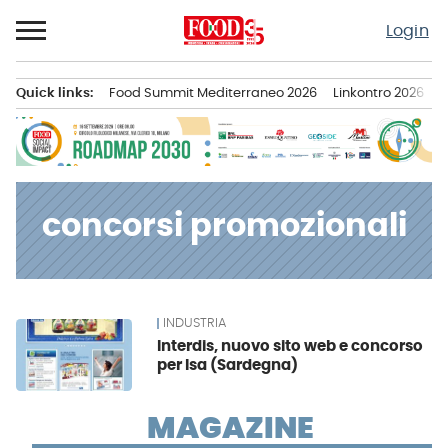
Passa
Login
al
contenuto
Quick links:
Food Summit Mediterraneo 2026
Linkontro 2026
F
Menu principale
concorsi promozionali
INDUSTRIA
News
Interdis, nuovo sito web e concorso
per Isa (Sardegna)
MAGAZINE