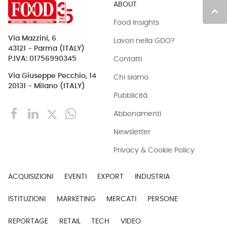
ABOUT
keyboard_arrow_up
Food Insights
Via Mazzini, 6
Lavori nella GDO?
43121 - Parma (ITALY)
Contatti
P.IVA: 01756990345
Via Giuseppe Pecchio, 14
Chi siamo
20131 - Milano (ITALY)
Pubblicità
Abbonamenti
Newsletter
Privacy & Cookie Policy
ACQUISIZIONI
EVENTI
EXPORT
INDUSTRIA
ISTITUZIONI
MARKETING
MERCATI
PERSONE
REPORTAGE
RETAIL
TECH
VIDEO