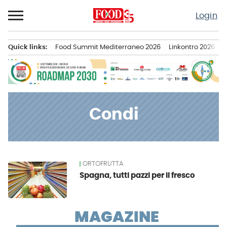
Passa
Login
al
contenuto
Quick links:
Food Summit Mediterraneo 2026
Linkontro 2026
F
Menu principale
Condi
ORTOFRUTTA
News
Spagna, tutti pazzi per il fresco
MAGAZINE