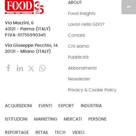
ABOUT
keyboard_arrow_up
Food Insights
Via Mazzini, 6
Lavori nella GDO?
43121 - Parma (ITALY)
Contatti
P.IVA: 01756990345
Via Giuseppe Pecchio, 14
Chi siamo
20131 - Milano (ITALY)
Pubblicità
Abbonamenti
Newsletter
Privacy & Cookie Policy
ACQUISIZIONI
EVENTI
EXPORT
INDUSTRIA
ISTITUZIONI
MARKETING
MERCATI
PERSONE
REPORTAGE
RETAIL
TECH
VIDEO