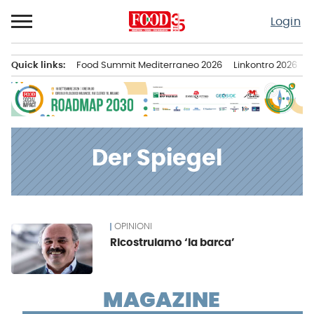
Passa
Login
al
contenuto
Quick links:
Food Summit Mediterraneo 2026
Linkontro 2026
F
Menu principale
Der Spiegel
OPINIONI
News
Ricostruiamo ‘la barca’
MAGAZINE