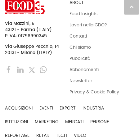
ABOUT
keyboard_arrow_up
Food Insights
Via Mazzini, 6
Lavori nella GDO?
43121 - Parma (ITALY)
Contatti
P.IVA: 01756990345
Via Giuseppe Pecchio, 14
Chi siamo
20131 - Milano (ITALY)
Pubblicità
Abbonamenti
Newsletter
Privacy & Cookie Policy
ACQUISIZIONI
EVENTI
EXPORT
INDUSTRIA
ISTITUZIONI
MARKETING
MERCATI
PERSONE
REPORTAGE
RETAIL
TECH
VIDEO