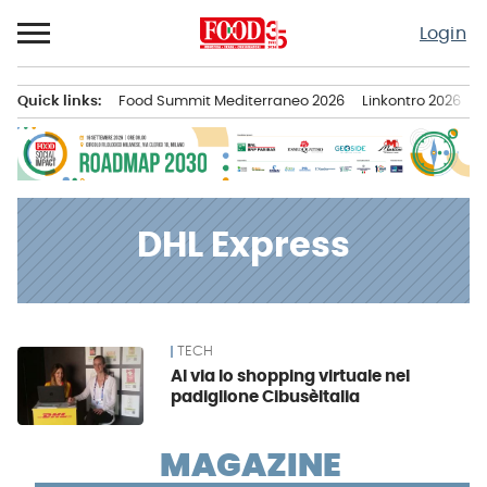
Passa
Login
al
contenuto
Quick links:
Food Summit Mediterraneo 2026
Linkontro 2026
F
Menu principale
DHL Express
TECH
News
Al via lo shopping virtuale nel
padiglione CibusèItalia
MAGAZINE