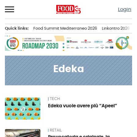
Passa
Login
al
contenuto
Quick links:
Food Summit Mediterraneo 2026
Linkontro 2026
F
Menu principale
Edeka
TECH
News
Edeka vuole avere più “Apeel”
RETAIL