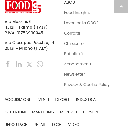
ABOUT
keyboard_arrow_up
Food Insights
Via Mazzini, 6
Lavori nella GDO?
43121 - Parma (ITALY)
Contatti
P.IVA: 01756990345
Via Giuseppe Pecchio, 14
Chi siamo
20131 - Milano (ITALY)
Pubblicità
Abbonamenti
Newsletter
Privacy & Cookie Policy
ACQUISIZIONI
EVENTI
EXPORT
INDUSTRIA
ISTITUZIONI
MARKETING
MERCATI
PERSONE
REPORTAGE
RETAIL
TECH
VIDEO