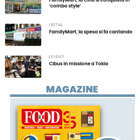
FamilyMart, la Cina si conquista in
ʻcombo styleʼ
RETAIL
FamilyMart, la spesa si fa cantando
EVENTI
Cibus in missione a Tokio
MAGAZINE