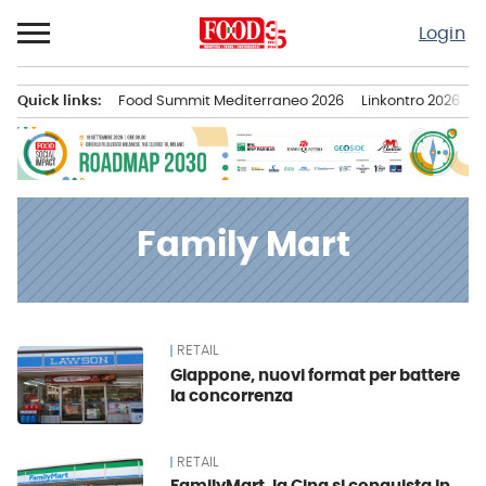
Passa
Login
al
contenuto
Quick links:
Food Summit Mediterraneo 2026
Linkontro 2026
F
Menu principale
Family Mart
RETAIL
News
Giappone, nuovi format per battere
la concorrenza
RETAIL