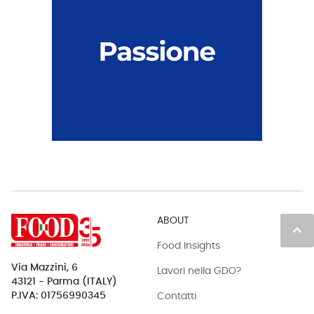
ABOUT
keyboard_arrow_up
Food Insights
Via Mazzini, 6
Lavori nella GDO?
43121 - Parma (ITALY)
Contatti
P.IVA: 01756990345