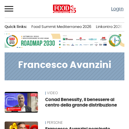
Passa
Login
al
contenuto
Quick links:
Food Summit Mediterraneo 2026
Linkontro 2026
F
Menu principale
Francesco Avanzini
VIDEO
News
Conad Benessity, il benessere al
centro della grande distribuzione
PERSONE