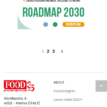
chevron_right
1
2
3
ABOUT
keyboard_arrow_up
Food Insights
Via Mazzini, 6
Lavori nella GDO?
43121 - Parma (ITALY)