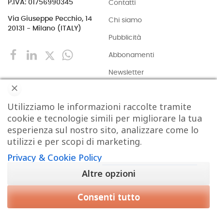
Contatti
P.IVA: 01756990345
Via Giuseppe Pecchio, 14
Chi siamo
20131 - Milano (ITALY)
Pubblicità
Abbonamenti
Newsletter
Privacy & Cookie Policy
Utilizziamo le informazioni raccolte tramite
ACQUISIZIONI
EVENTI
EXPORT
INDUSTRIA
cookie e tecnologie simili per migliorare la tua
esperienza sul nostro sito, analizzare come lo
ISTITUZIONI
MARKETING
MERCATI
PERSONE
utilizzi e per scopi di marketing.
Privacy & Cookie Policy
REPORTAGE
RETAIL
TECH
VIDEO
Altre opzioni
Consenti tutto
Copyright © 2015-2026 FOOD S.r.l. - Tutti i diritti di
CHIUDI
riproduzione sono riservati